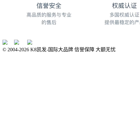
© 2004-
2026
K8凯发-国际大品牌 信誉保障 大额无忧