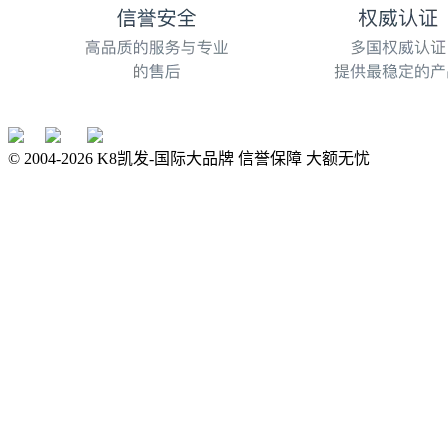
© 2004-
2026
K8凯发-国际大品牌 信誉保障 大额无忧