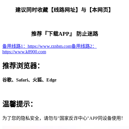
建议同时收藏【线路网址】与【本网页】
推荐『下载APP』 防止迷路
备用线路
1
：
https://www.rznbm.com
备用线路
2
：
https://www.k8900.com
推荐浏览器：
谷歌、Safari、火狐、Edge
温馨提示：
为了您的隐私安全，请勿与"国家反诈中心"APP同设备使用！