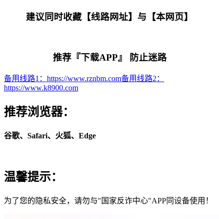
建议同时收藏【线路网址】与【本网页】
推荐『下载APP』 防止迷路
备用线路
1
：
https://www.rznbm.com
备用线路
2
：
https://www.k8900.com
推荐浏览器：
谷歌、Safari、火狐、Edge
温馨提示：
为了您的隐私安全，请勿与"国家反诈中心"APP同设备使用！